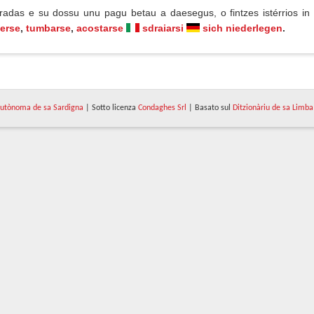
iradas e su dossu unu pagu betau a daesegus, o fintzes istérrios i
erse
,
tumbarse
,
acostarse
sdraiarsi
sich niederlegen
.
utònoma de sa Sardigna
| Sotto licenza
Condaghes Srl
| Basato sul
Ditzionàriu de sa Limba