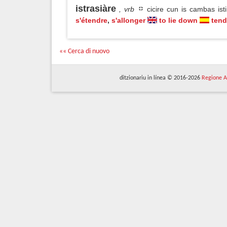
istrasiàre
, vrb
cicire cun is cambas ist
s'étendre
,
s'allonger
to lie down
tend
«« Cerca di nuovo
ditzionariu in línea © 2016-2026
Regione A