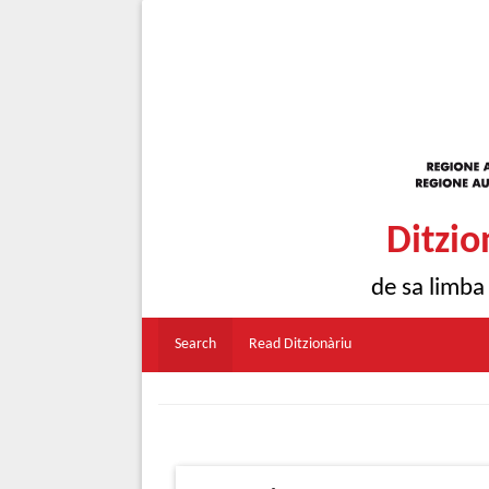
Ditzio
de sa limba
Search
Read Ditzionàriu