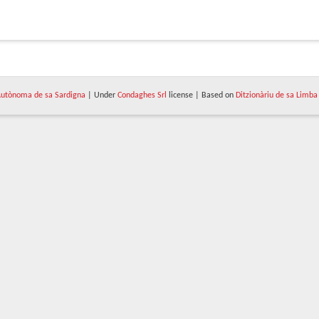
utònoma de sa Sardigna
| Under
Condaghes Srl
license | Based on
Ditzionàriu de sa Limba