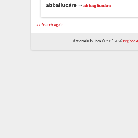
abballucàre
abbagliucàre
«« Search again
ditzionariu in línea © 2016-2026
Regione A