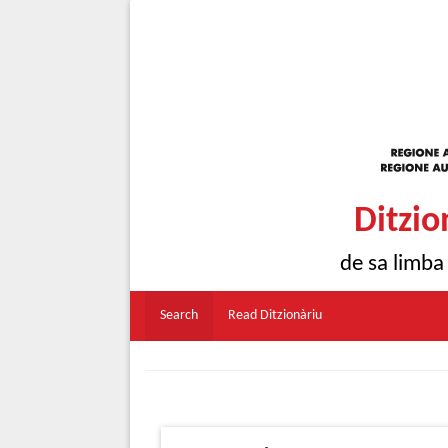
Ditzio
de sa limba
Search
Read Ditzionàriu