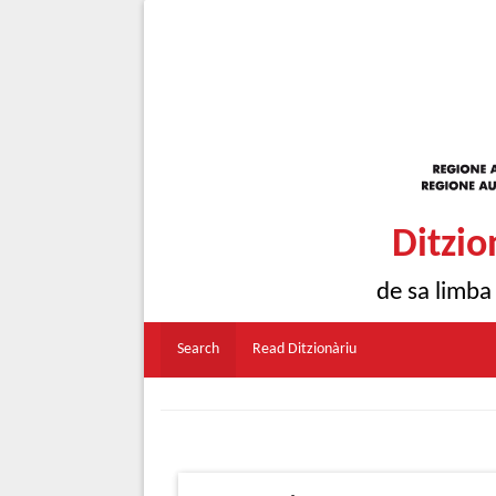
Ditzio
de sa limba
Search
Read Ditzionàriu