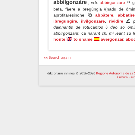
abbilgonzàre
, vrb
:
abbirgonzare
gi
befa, fàere a bregúngia /(nadu de ómin
aprofitaresindhe
abbàtere
,
abbatire
ibregungire
,
ilvilgonzare
,
rividire
dainnantis de totucantos ◊ deo so ó
abbirgonzant, ca narant chi mi leant su f
honte
to shame
avergonzar
,
abo
«« Search again
ditzionariu in línea © 2016-2026
Regione Autònoma de sa 
Cultura Sar