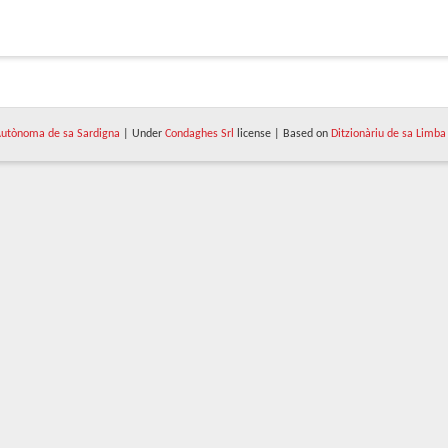
utònoma de sa Sardigna
| Under
Condaghes Srl
license | Based on
Ditzionàriu de sa Limba