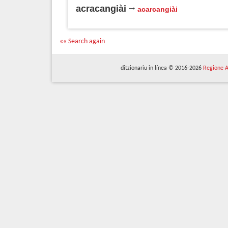
acracangiài
acarcangiài
«« Search again
ditzionariu in línea © 2016-2026
Regione A