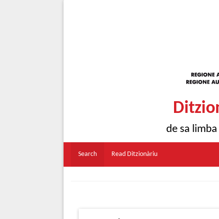
Ditzio
de sa limba
Search
Read Ditzionàriu