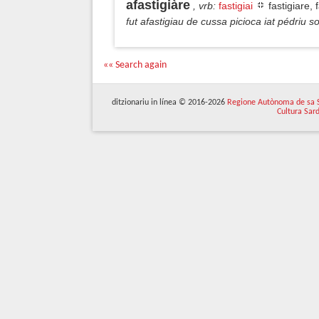
afastigiàre
, vrb
:
fastigiai
fastigiare,
fut afastigiau de cussa picioca iat pédriu
«« Search again
ditzionariu in línea © 2016-2026
Regione Autònoma de sa 
Cultura Sar