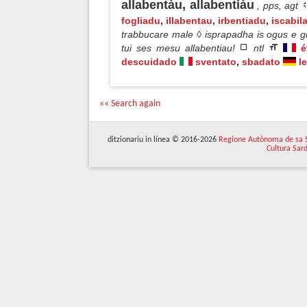
allabentàu, allabentiàu
, pps, agt
fogliadu
,
illabentau
,
irbentiadu
,
iscabil
trabbucare male ◊ isprapadha is ogus e gia
tui ses mesu allabentiau!
ntl
é
descuidado
sventato
,
sbadato
l
«« Search again
ditzionariu in línea © 2016-2026
Regione Autònoma de sa 
Cultura Sar