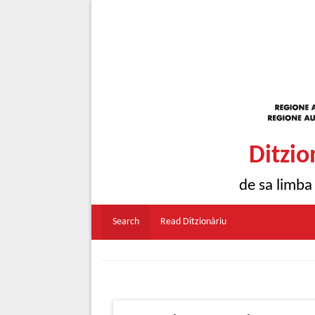
Ditzio
de sa limba
Search
Read Ditzionàriu