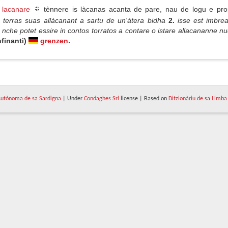
,
lacanare
tènnere is làcanas acanta de pare, nau de logu e pro
s terras suas allàcanant a sartu de un'àtera bidha
2.
isse est imbre
tu, nche potet essire in contos torratos a contare o istare allacananne 
finanti)
grenzen
.
utònoma de sa Sardigna
| Under
Condaghes Srl
license | Based on
Ditzionàriu de sa Limba