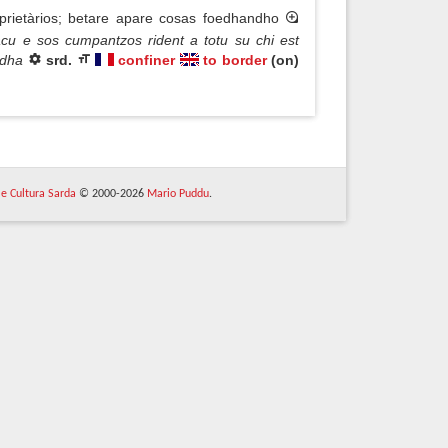
prietàrios; betare apare cosas foedhandho
acu e sos cumpantzos rident a totu su chi est
nudha
srd.
confiner
to border
(on)
 e Cultura Sarda
© 2000-2026
Mario Puddu
.