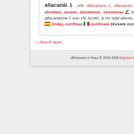
allacanài 1
, vrb
:
allacanare 1
,
allacanari
alindare
,
aorare
,
atremenai
,
stremenai
i
allacananne ◊ unu chi iscriet, si no istat aten
lindar
,
confinar
confinare
(èssere con
«« Search again
ditzionariu in línea © 2016-2026
Regione A