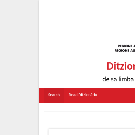
Ditzio
de sa limba
Search
Read Ditzionàriu