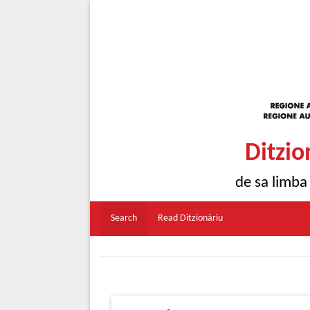
Ditzio
de sa limba
Search
Read Ditzionàriu