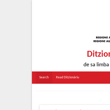
Ditzio
de sa limba
Search
Read Ditzionàriu