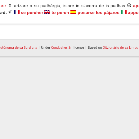
are
artzare a su pudhàrgiu, istare in s’acorru de is pudhas
ap
srd.
se percher
to perch
posarse los pájaros
appol
utònoma de sa Sardigna
| Under
Condaghes Srl
license | Based on
Ditzionàriu de sa Limba