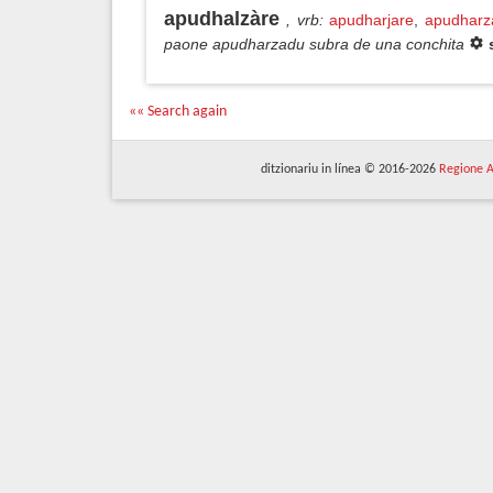
apudhalzàre
, vrb
:
apudharjare
,
apudharz
paone apudharzadu subra de una conchita
«« Search again
ditzionariu in línea © 2016-2026
Regione A