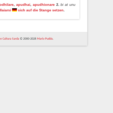
odhilare
,
apudhai
,
apudhionare
2.
bi at unu
laiarsi
sich auf die Stange setzen
.
 e Cultura Sarda
© 2000-2026
Mario Puddu
.