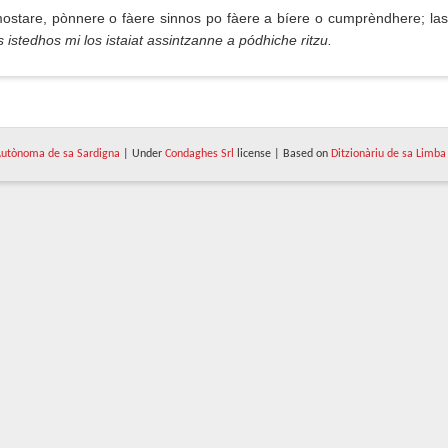
stare, pònnere o fàere sinnos po fàere a bíere o cumprèndhere; las
s istedhos mi los istaiat assintzanne a pódhiche ritzu.
utònoma de sa Sardigna
| Under
Condaghes Srl
license | Based on
Ditzionàriu de sa Limba