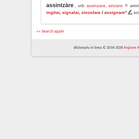
assintzàre
, vrb
:
assinzare
,
sinzare
ammo
ingitai
,
signalai
,
sinzolare
/
assignare*
so
«« Search again
ditzionariu in línea © 2016-2026
Regione A