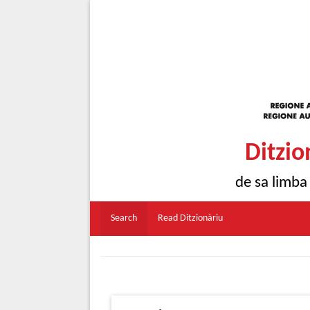
Ditzio
de sa limba
Search
Read Ditzionàriu