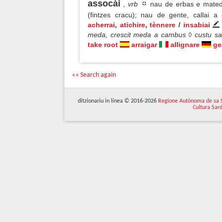
assocài
, vrb
nau de erbas e matedu
(fintzes cracu); nau de gente, callai a
acherrai
,
atichire
,
tènnere
/
insabiai
meda, crescit meda a cambus ◊ custu s
take root
arraigar
allignare
ge
«« Search again
ditzionariu in línea © 2016-2026
Regione Autònoma de sa 
Cultura Sar