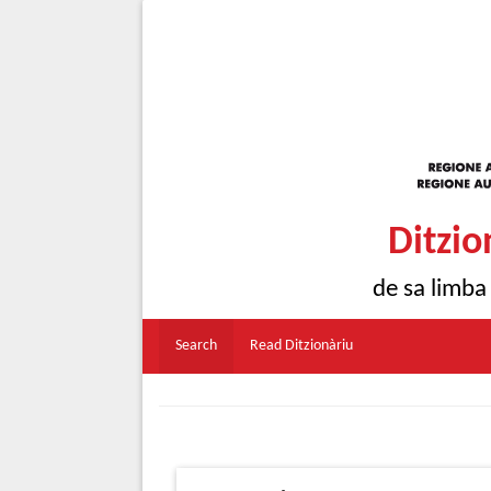
Ditzio
de sa limba
Search
Read Ditzionàriu