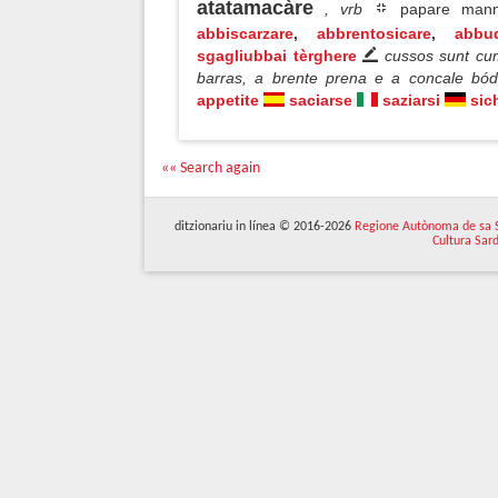
atatamacàre
, vrb
papare mann
abbiscarzare
,
abbrentosicare
,
abbu
sgagliubbai tèrghere
cussos sunt cu
barras, a brente prena e a concale bó
appetite
saciarse
saziarsi
sic
«« Search again
ditzionariu in línea © 2016-2026
Regione Autònoma de sa 
Cultura Sar