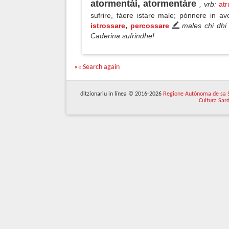
atormentài, atormentàre
, vrb
:
at
sufrire, fàere istare male; pònnere in a
istrossare
,
percossare
males chi dhi
Caderina sufrindhe!
«« Search again
ditzionariu in línea © 2016-2026
Regione Autònoma de sa 
Cultura Sar