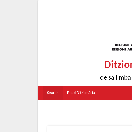
Ditzio
de sa limba
Search
Read Ditzionàriu