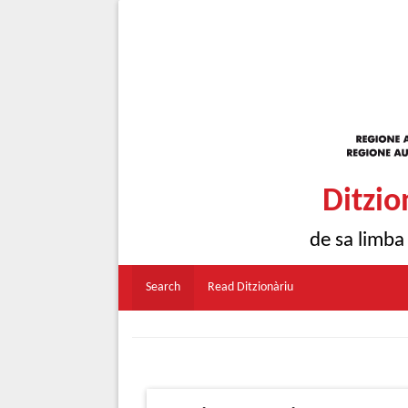
Ditzio
de sa limba
Search
Read Ditzionàriu