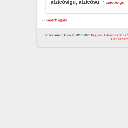
atzicósigu, atzicósu
acicósigu
«« Search again
ditzionariu in línea © 2016-2026
Regione Autònoma de sa 
Cultura Sar