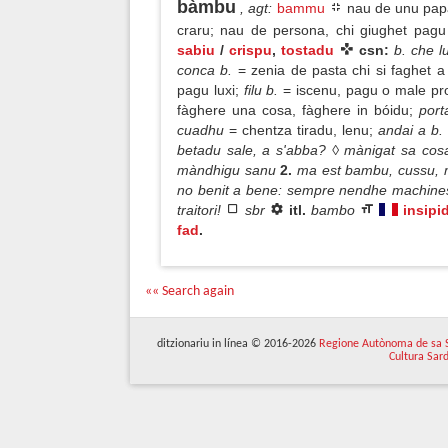
bàmbu
, agt
:
bammu
nau de unu papar
craru; nau de persona, chi giughet pagu
sabiu
/
crispu
,
tostadu
csn:
b. che 
conca b.
= zenia de pasta chi si faghet a
pagu luxi;
filu b.
= iscenu, pagu o male pro
fàghere una cosa, fàghere in bóidu;
porta
cuadhu
= chentza tiradu, lenu;
andai a b
betadu sale, a s'abba? ◊ mànigat sa co
màndhigu sanu
2.
ma est bambu, cussu, m
no benit a bene: sempre nendhe machines
traitori!
sbr
itl.
bambo
insipi
fad
.
«« Search again
ditzionariu in línea © 2016-2026
Regione Autònoma de sa 
Cultura Sar