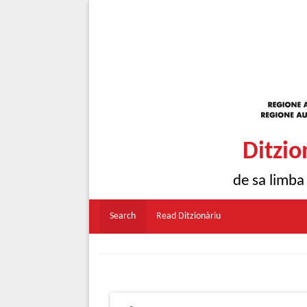
Ditzio
de sa limba
Search
Read Ditzionàriu