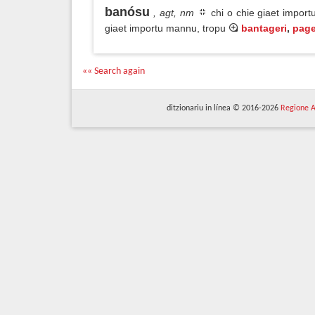
banósu
, agt, nm
chi o chie giaet import
giaet importu mannu, tropu
bantageri
,
page
«« Search again
ditzionariu in línea © 2016-2026
Regione A