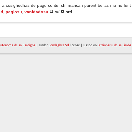
u a cosighedhas de pagu contu, chi mancari parent bellas ma no funt d
ri
,
pagiosu
,
vanidadosu
ntl
srd.
utònoma de sa Sardigna
| Under
Condaghes Srl
license | Based on
Ditzionàriu de sa Limba