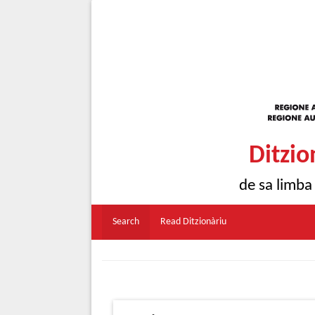
Ditzio
de sa limba
Search
Read Ditzionàriu