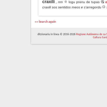
craxíli
, nm
logu prenu de tupas
c
craxili sos sentidos meos e s'arregordu
«« Search again
ditzionariu in línea © 2016-2026
Regione Autònoma de sa 
Cultura Sar