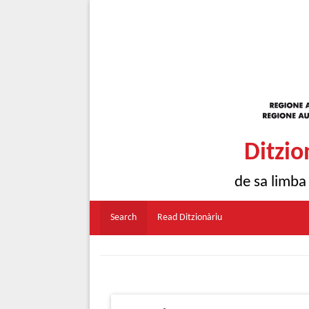
Ditzio
de sa limba
Search
Read Ditzionàriu