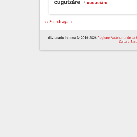
cugutzàre
cucuciàre
«« Search again
ditzionariu in línea © 2016-2026
Regione Autònoma de sa 
Cultura Sar