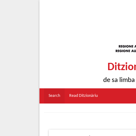
Ditzio
de sa limba
Search
Read Ditzionàriu