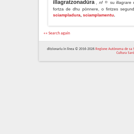
illagratzonadúra
, nf
su illagrare 
fortza de dhu pònnere, o fintzes segun
sciampladura
,
sciamplamentu
.
«« Search again
ditzionariu in línea © 2016-2026
Regione Autònoma de sa 
Cultura Sar