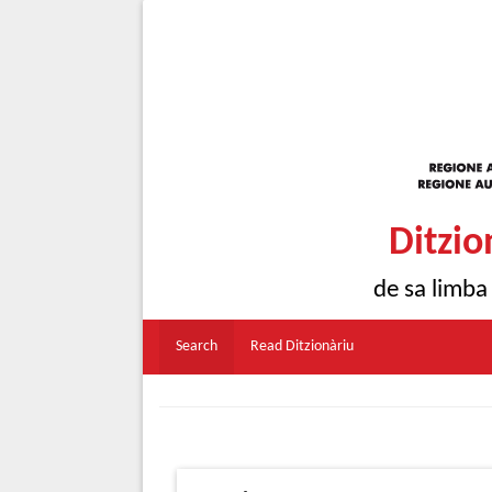
Ditzio
de sa limba
Search
Read Ditzionàriu