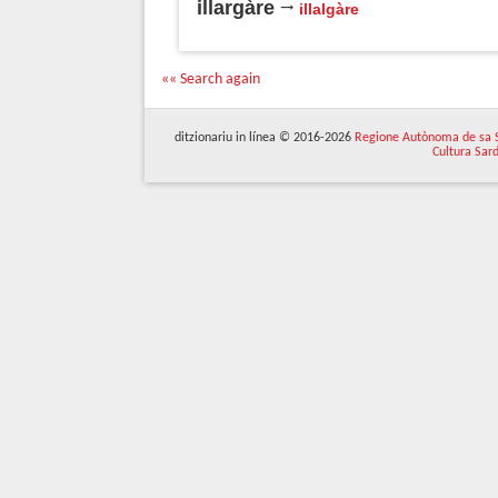
illargàre
illalgàre
«« Search again
ditzionariu in línea © 2016-2026
Regione Autònoma de sa 
Cultura Sar