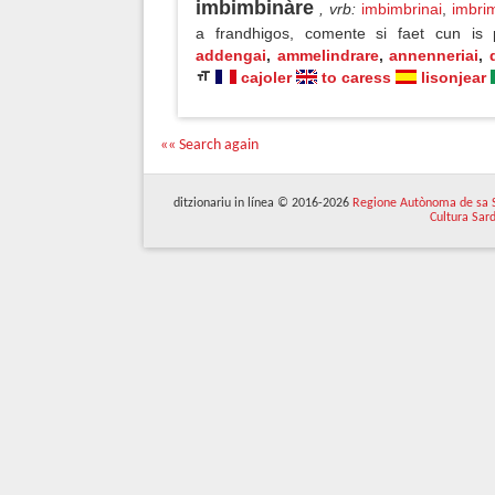
imbimbinàre
, vrb
:
imbimbrinai
,
imbri
a frandhigos, comente si faet cun is 
addengai
,
ammelindrare
,
annenneriai
,
cajoler
to caress
lisonjear
«« Search again
ditzionariu in línea © 2016-2026
Regione Autònoma de sa 
Cultura Sar