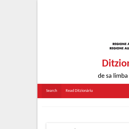
Ditzio
de sa limba
Search
Read Ditzionàriu