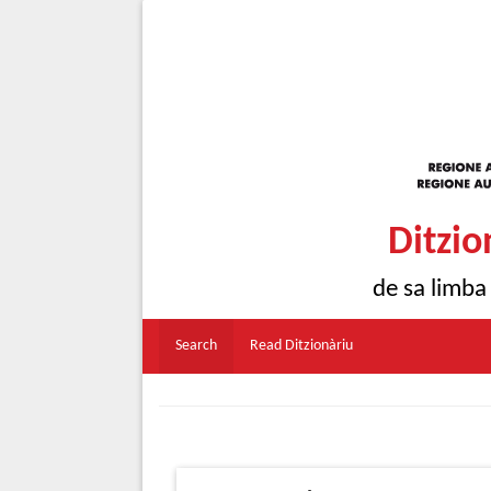
Ditzio
de sa limba
Search
Read Ditzionàriu