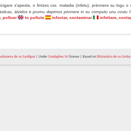
icigare s'apesta, o fintzes css. maladia (infetu); prènnere su logu
làsticas, àtzidos e prumu depimos pònnere in su computu unu costu 
r
,
polluer
to pollute
infectar
,
contaminar
infettare
,
conta
utònoma de sa Sardigna
| Under
Condaghes Srl
license | Based on
Ditzionàriu de sa Limba