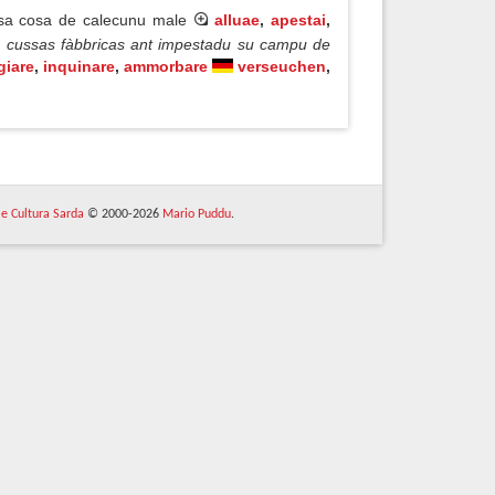
 o sa cosa de calecunu male
alluae
,
apestai
,
◊ cussas fàbbricas ant impestadu su campu de
giare
,
inquinare
,
ammorbare
verseuchen
,
 e Cultura Sarda
© 2000-2026
Mario Puddu
.