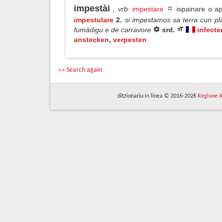
impestài
, vrb
:
impestare
ispainare o ap
impestulare
2.
si impestamos sa terra cun p
fumàdigu e de carravore
srd.
infecte
anstecken
,
verpesten
«« Search again
ditzionariu in línea © 2016-2026
Regione A