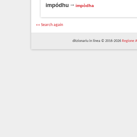
impódhu
impòdha
«« Search again
ditzionariu in línea © 2016-2026
Regione A