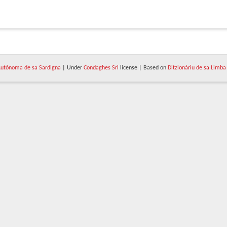
utònoma de sa Sardigna
| Under
Condaghes Srl
license | Based on
Ditzionàriu de sa Limba