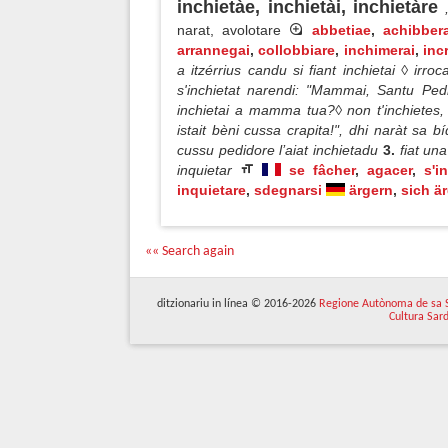
inchietàe, inchietài, inchietàre
narat, avolotare
abbetiae
,
achibber
arrannegai
,
collobbiare
,
inchimerai
,
inc
a itzérrius candu si fiant inchietai ◊ irro
s'inchietat narendi: "Mammai, Santu Ped
inchietai a mamma tua?◊ non t'inchietes, 
istait bèni cussa crapita!", dhi naràt sa bí
cussu pedidore l’aiat inchietadu
3.
fiat un
inquietar
se fâcher
,
agacer
,
s'i
inquietare
,
sdegnarsi
ärgern
,
sich ä
«« Search again
ditzionariu in línea © 2016-2026
Regione Autònoma de sa 
Cultura Sar