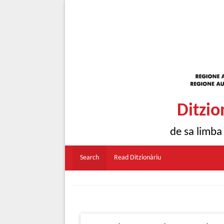
Ditzio
de sa limba
Search
Read Ditzionàriu