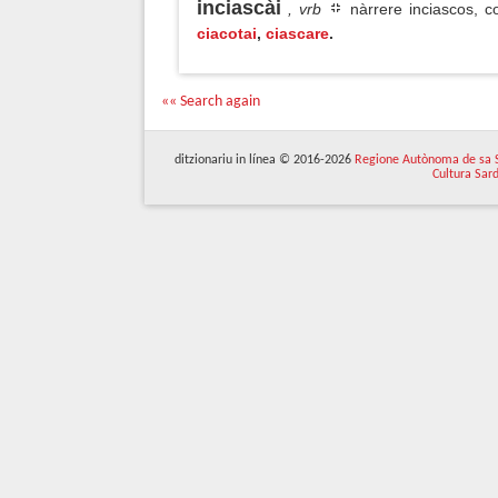
inciascài
, vrb
nàrrere inciascos, co
ciacotai
,
ciascare
.
«« Search again
ditzionariu in línea © 2016-2026
Regione Autònoma de sa 
Cultura Sar