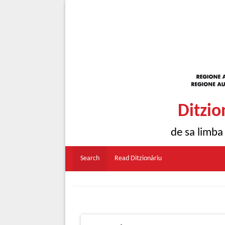
Ditzio
de sa limba
Search
Read Ditzionàriu