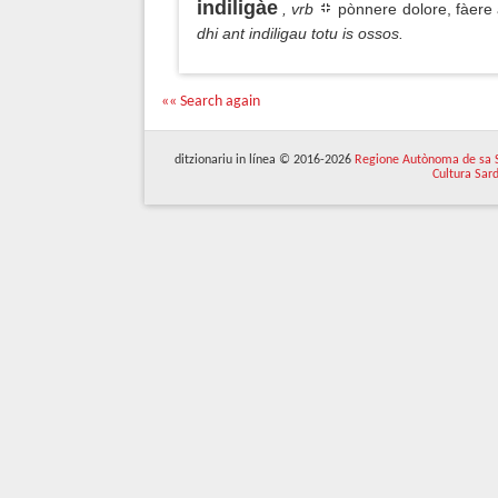
indiligàe
, vrb
pònnere dolore, fàere
dhi ant indiligau totu is ossos.
«« Search again
ditzionariu in línea © 2016-2026
Regione Autònoma de sa 
Cultura Sar