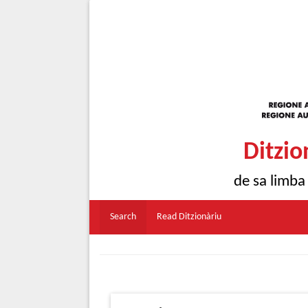
Ditzio
de sa limba
Search
Read Ditzionàriu