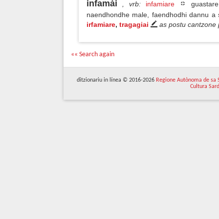
infamài
, vrb
:
infamiare
guastare
naendhondhe male, faendhodhi dannu a 
irfamiare
,
tragagiai
as postu cantzone 
«« Search again
ditzionariu in línea © 2016-2026
Regione Autònoma de sa 
Cultura Sar