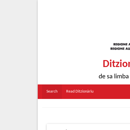
Ditzio
de sa limba
Search
Read Ditzionàriu