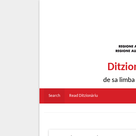
Ditzio
de sa limba
Search
Read Ditzionàriu