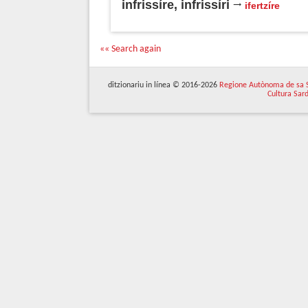
infrissíre, infrissíri
ifertzíre
«« Search again
ditzionariu in línea © 2016-2026
Regione Autònoma de sa 
Cultura Sar