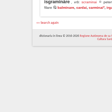
isgraminàre
, vrb
:
scraminai
peten
filare
balminare
,
cardai
,
carminai*
,
irg
«« Search again
ditzionariu in línea © 2016-2026
Regione Autònoma de sa 
Cultura Sar