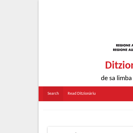
Ditzio
de sa limba
Search
Read Ditzionàriu