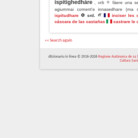
ispitighedhàre
, vrb
fàere una se
agiummai coment'e innasedhare (ma 
ispitudhare
srd.
inciser les
cáscara de las castañas
castrare le
«« Search again
ditzionariu in línea © 2016-2026
Regione Autònoma de sa 
Cultura Sar