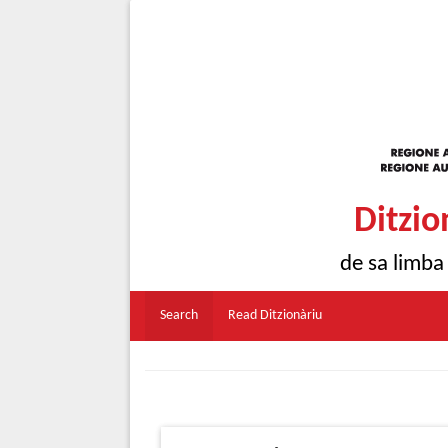
Ditzio
de sa limba
Search
Read Ditzionàriu