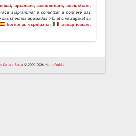
acicai
,
apramare
,
asciuconare
,
asciustrare
,
eraca s'isprammat e comintzat a pònnere sas
 sas chedhas apaxiadas ◊ bi at chie zàgarat su
horripilar
,
espeluznar
raccapricciare
,
 e Cultura Sarda
© 2000-2026
Mario Puddu
.