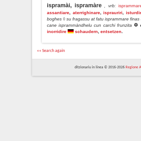
ispramài, ispramàre
, vrb
:
isprammar
assantiare
,
aterrighinare
,
isprauriri
,
isturdi
boghes ◊ su fragassu at fatu isprammare finas
cane isprammàndhelu cun carchi frunzita
inorridire
schaudern
,
entsetzen
.
«« Search again
ditzionariu in línea © 2016-2026
Regione A