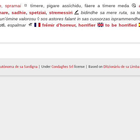
e
,
spramai
tímere, pigare assíchidu, fàere a tímere meda
nare
,
sadhie
,
spetziai
,
stremessiri
bidindhe sa mere ruta, sa t
 un'ómine valorosu ◊ sos astores falant in sas cussorzas isprammendhe
ctl.
espalmar
frémir d'horreur
,
horrifier
to be horrified
utònoma de sa Sardigna
| Under
Condaghes Srl
license | Based on
Ditzionàriu de sa Limba