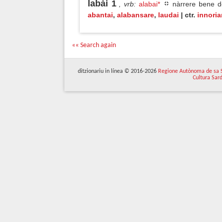
labài 1
, vrb
:
alabai*
nàrrere bene de
abantai
,
alabansare
,
laudai
| ctr.
innoria
«« Search again
ditzionariu in línea © 2016-2026
Regione Autònoma de sa 
Cultura Sar