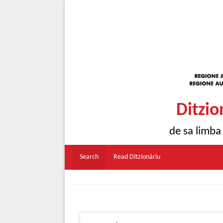
Ditzio
de sa limba
Search
Read Ditzionàriu