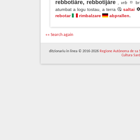
rebbotiàre, rebbotijàre
, vrb
bri
atumbat a logu tostau, a terra
saltai
rebotar
rimbalzare
abprallen
.
«« Search again
ditzionariu in línea © 2016-2026
Regione Autònoma de sa 
Cultura Sar