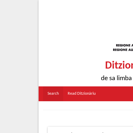
Ditzio
de sa limba
Search
Read Ditzionàriu