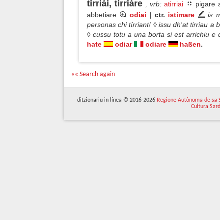
tirriài, tirriàre
, vrb
:
atirriai
pigare a
abbetiare
odiai
| ctr.
istimare
is 
personas chi tírriant! ◊ issu dh'at tirriau a 
◊ cussu totu a una borta si est arrichiu e 
hate
odiar
odiare
haßen
.
«« Search again
ditzionariu in línea © 2016-2026
Regione Autònoma de sa 
Cultura Sar