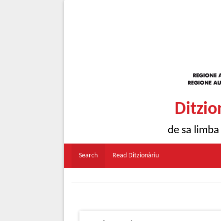
Ditzio
de sa limba
Search
Read Ditzionàriu