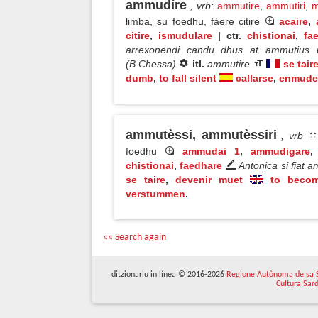
ammudíre
, vrb
:
ammutire
,
ammutiri
,
m
limba, su foedhu, fàere citire
acaire
,
citire
,
ismudulare
| ctr.
chistionai
,
fa
arrexonendi candu dhus at ammutius 
(B.Chessa)
itl.
ammutire
se tair
dumb
,
to fall silent
callarse
,
enmude
ammutèssi, ammutèssiri
, vrb
foedhu
ammudai 1
,
ammudigare
chistionai
,
faedhare
Antonica si fiat 
se taire
,
devenir muet
to beco
verstummen
.
«« Search again
ditzionariu in línea © 2016-2026
Regione Autònoma de sa 
Cultura Sar