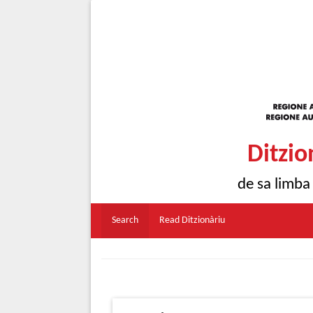
Ditzio
de sa limba
Search
Read Ditzionàriu