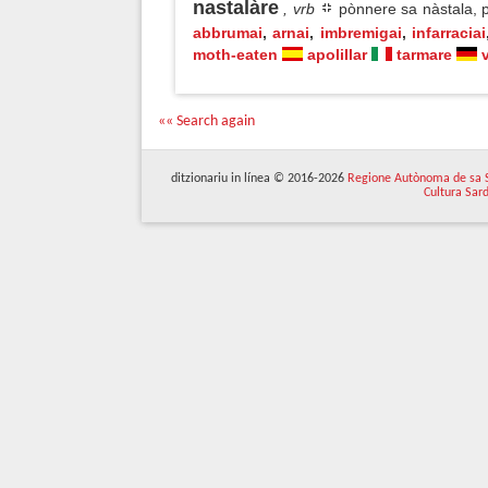
nastalàre
, vrb
pònnere sa nàstala, p
abbrumai
,
arnai
,
imbremigai
,
infarraciai
moth-eaten
apolillar
tarmare
«« Search again
ditzionariu in línea © 2016-2026
Regione Autònoma de sa 
Cultura Sar