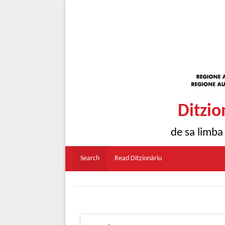
Ditzio
de sa limba
Search
Read Ditzionàriu