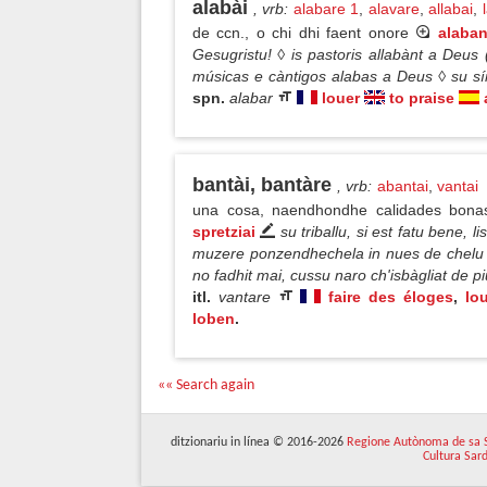
alabài
, vrb
:
alabare 1
,
alavare
,
allabai
,
de ccn., o chi dhi faent onore
alaban
Gesugristu! ◊ is pastoris allabànt a Deu
músicas e càntigos alabas a Deus ◊ su sín
spn.
alabar
louer
to praise
bantài, bantàre
, vrb
:
abantai
,
vantai
una cosa, naendhondhe calidades bon
spretziai
su triballu, si est fatu bene, 
muzere ponzendhechela in nues de chelu ◊ a 
no fadhit mai, cussu naro ch'isbàgliat de p
itl.
vantare
faire des éloges
,
lo
loben
.
«« Search again
ditzionariu in línea © 2016-2026
Regione Autònoma de sa 
Cultura Sar