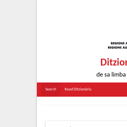
Ditzio
de sa limba
Search
Read Ditzionàriu