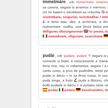
immelmàre
, vrb
:
immermare
,
irmerm
sa carena, segare is arremos o mermos;
chi no balent o istrobbant sa créschia
i
isvrembare
,
sciguriai
,
sciorbedhai
/
imm
2.
e tenio àsiu, deo, a ischirrare, a i
isalmentare: nudha, una binza betza pr
défigurer
,
ébourgeonner
to prune
,
t
smembrare
,
sfigurare
,
scacchiare
pudài
, vrb
:
pudare
,
putare
segare is 
comente si bolet, e mescamente a manera
linna noa; nau in cobertantza, segare / a
cantu custu, a prus de pudindhe, tenet p
pudai in béciu
= in sa linna russa, in s
puda longa, a frutu
puda a fitzionu, c
bollit pudada in béciu ◊ si putates vene v
podar
potare
beschneiden
,
s