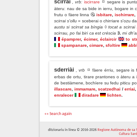
scirrài
, vrb
:
iscirrare
segare is punta
àteru: nau de sa bide in ierru, bogare in 
frutu o fàere linna
isbitare
,
ischirrare
,
scirrai s'ollu
= sceberai o chirriare s'ozu d
austu si scirrat sa bíngia ◊ tocat a scirra
scirrau, po fai biri ca est créscia
3.
mi dh'a
épamprer
,
écimer
,
éclaircir
to st
spampanare
,
cimare
,
sfoltire
abb
sderriài
, vrb
fàere érriu, segare is 
erbas de ortu, tirare prantones o àteru a
de bestiàmene, bochíere su fedu piticu 
illascare
,
immamare
,
scatzedhai
/
erriai
enralecer
diradare
lichten
.
«« Search again
ditzionariu in línea © 2016-2026
Regione Autònoma de sa 
Cultura Sar