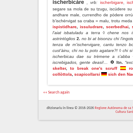
ischerbicàre
, vrb
:
ischerbigare
,
isc
segare sa mola de su tzugu, iscúdere su p
andhare male, currendho de pòdere orrú
b'ischérvigat sa craba = malu, trotu meda 
ispistidhare
,
issuludrare
,
scerbedhai
,
l'aiat isbatuladu a terra ◊ chene nos 
astrintòglios
2.
no bi at bisonzu chi l'ing
tenza de m'ischervigare, cantu tenzo b
cust'àinu, chi no lu poto agatare?! ◊ chi si
ischerbicau dae su trèmene a s'abba ◊
iscrebigados, gente deasi!…
ltn.
*ex
skelter
,
to break one's scruff
r
collòttola
,
scapicollarsi
sich den Na
«« Search again
ditzionariu in línea © 2016-2026
Regione Autònoma de sa 
Cultura Sar