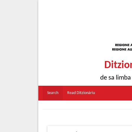
Ditzio
de sa limba
Search
Read Ditzionàriu