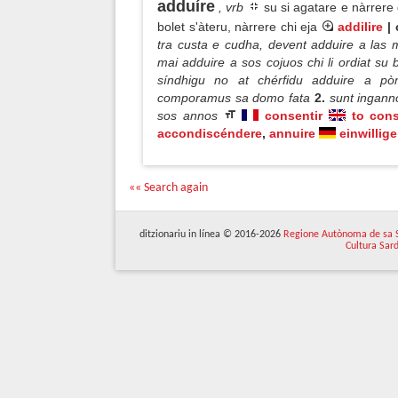
adduíre
, vrb
su si agatare e nàrrere 
bolet s'àteru, nàrrere chi eja
addilire
| 
tra custa e cudha, devent adduire a las m
mai adduire a sos cojuos chi li ordiat s
síndhigu no at chérfidu adduire a p
comporamus sa domo fata
2.
sunt inganno
sos annos
consentir
to con
accondiscéndere
,
annuire
einwillig
«« Search again
ditzionariu in línea © 2016-2026
Regione Autònoma de sa 
Cultura Sar