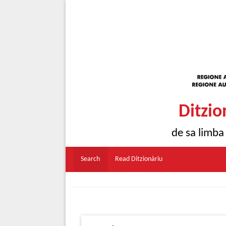
Ditzio
de sa limba
Search
Read Ditzionàriu