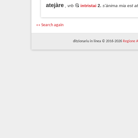
atejàre
, vrb
intristai
2.
s'ànima mia est a
«« Search again
ditzionariu in línea © 2016-2026
Regione A