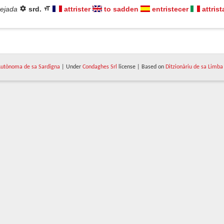
tejada
srd.
attrister
to sadden
entristecer
attrist
utònoma de sa Sardigna
| Under
Condaghes Srl
license | Based on
Ditzionàriu de sa Limba