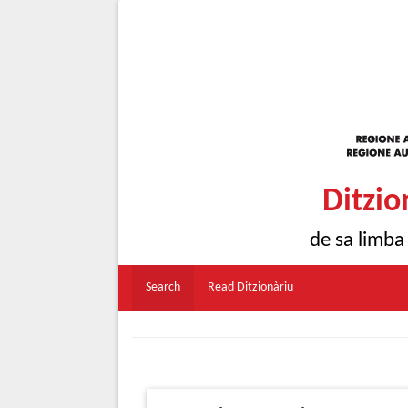
Ditzio
de sa limba
Search
Read Ditzionàriu