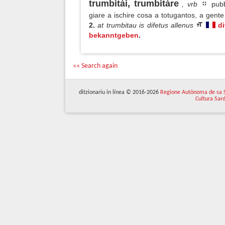
trumbitài, trumbitàre
, vrb
pubb
giare a ischire cosa a totugantos, a gen
2.
at trumbitau is difetus allenus
d
bekanntgeben
.
«« Search again
ditzionariu in línea © 2016-2026
Regione Autònoma de sa 
Cultura Sar