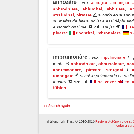
annozàre
, vrb
:
annugiai
,
annungiai
,
abbrodhiare
,
abbudhai
,
abbujare
,
a
atrafudhai
,
pirmare
si burlo eo si annu
su mellus de bivi si nd'iat a èssi dépia an
e iscrarit onzi die
ctl.
anujar
se
picarse
risentirsi
,
imbronciarsi
si
imprumonàre
, vrb
:
impulmonare
g
meda
abbrodhiare
,
abbuscinare
,
aca
aprummonare
,
pirmare
,
strugnai
/
umprigare
si est impulmonada ca no l'
mastru
srd.
se vexer
to r
fühlen
.
«« Search again
ditzionariu in línea © 2016-2026
Regione Autònoma de sa 
Cultura Sar