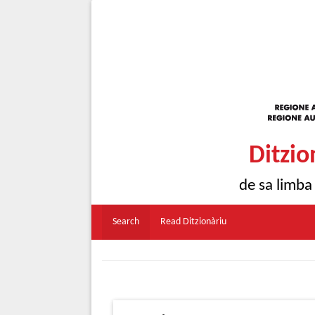
Ditzio
de sa limba
Search
Read Ditzionàriu