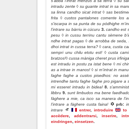
s'abba l'intrat menzus a sa terra ◊ su sa
intradu zente ◊ su guante intrat in sa ma
sa linna candho sicat intrat ◊ sas bestim
frita ◊ custos pantalones comente los 
s'iscarpa in sa punta de su pódhighe m'in
l'intrare su bàrriu in cúcuru
3.
candho est s
pesu ◊ in cussu terrinu cantu sèmene b'i
ndhe intrat pagas ◊ de arrobba de seda, i
dhoi intrat in cussa terra? ◊ cara, custa 
sempri unu chilu etotu est! ◊ custa cami
bratzos!◊ cussa màniga cheret prus irfiniga
est intradu in postu za istat bene ◊ mi ch
as a intrae in manos! ◊ si m'intrat in ma
faghe faghe a custos pisedhos: no asséli
intrendhe tantu faghe faghe pro pigare a
mi esseret intradu in bidea!
8.
s'amminist
libbru
9.
sunt limbudos ma bene faedhados, 
fàghere a mie, ca isco sa manera de l'in
l'intrare a fàghere custa faina!
prb:
i
intrare
entrer
,
introduire
to
accèdere
,
addentrarsi
,
inserire
,
int
eindringen
,
einsetzen
.