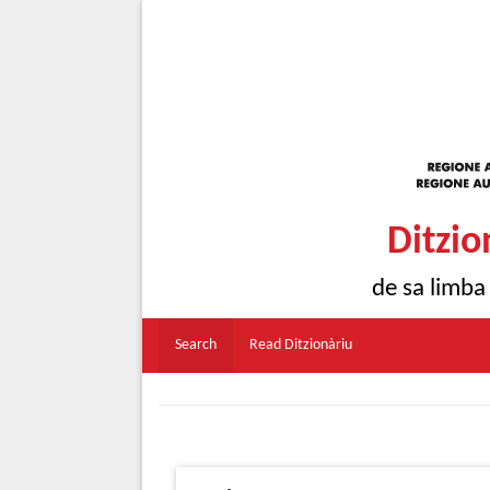
Ditzio
de sa limba
Search
Read Ditzionàriu