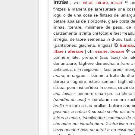
intràe
, vrb
:
intrai
,
intrare
,
intrari
and
fintzes a manera de arresurtare una cos
logu o de una cosa (e fintzes de un'argu
betare apalas de s'orizonte, giare borta d
linnas, torrare, minimare de pesu, de 
cartzamenta istrinta chi tocat e faet fread
istrégiu, de laore semenau in d-unu tanti d
(pantalones, giacheta, mígias)
buncai
iltare
/
aferrare
| ctr.
essire
,
bocare
c
pònnere late, prenare (sas titas) de la
denuntziare, fàghere dimandha;
intrare i
antzianus;
i. in religione
= faisí predi, mòng
manu, in ungras
= bènniri a tretu de dhu 
dàresi a fàghere, istare semper faghindh
s'idea, ponnirisí un'idea in conca, circai de
una faina
= pònnere dinari pro su chi si 
(nendhe de unu)
= leàrela in manera zus
brulla
= istare a sas brullas, baliare sas
guventu, a crésia ◊ su sole si che est int
intres a mesu, triballendhe: comintza de s
che ndhe ant intradu àteru ◊ intra linna a s
sezis nendhe bois no intrat e no essit cu